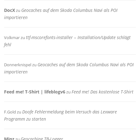
DocX
Geocaches auf dem Skoda Columbus Navi als POI
zu
importieren
ttf-mscorefonts-installer – Installation/Update schlägt
Volkmar
zu
fehl
Geocaches auf dem Skoda Columbus Navi als POI
Donnerknispel
zu
importieren
Feed me! T-Shirt | lifeblogv6
Feed me! Das kostenlose T-Shirt
zu
Doofe Fehlermeldung beim Versuch das Lexware
F.Gold
zu
Programm zu starten
Minz
Geocaching TB-Logger
zu