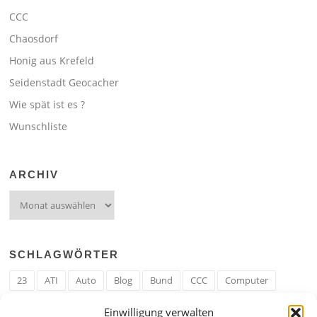
CCC
Chaosdorf
Honig aus Krefeld
Seidenstadt Geocacher
Wie spät ist es ?
Wunschliste
ARCHIV
Archiv
SCHLAGWÖRTER
23
ATI
Auto
Blog
Bund
CCC
Computer
cron
Cronjob
Ehe
EM
Erwerbsregeln
Essen
Einwilligung verwalten