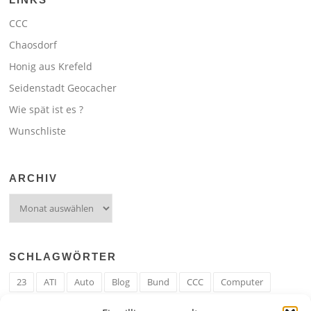
CCC
Chaosdorf
Honig aus Krefeld
Seidenstadt Geocacher
Wie spät ist es ?
Wunschliste
ARCHIV
Archiv
SCHLAGWÖRTER
23
ATI
Auto
Blog
Bund
CCC
Computer
cron
Cronjob
Ehe
EM
Erwerbsregeln
Essen