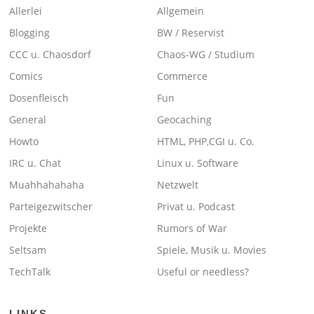
Allerlei
Allgemein
Blogging
BW / Reservist
CCC u. Chaosdorf
Chaos-WG / Studium
Comics
Commerce
Dosenfleisch
Fun
General
Geocaching
Howto
HTML, PHP,CGI u. Co.
IRC u. Chat
Linux u. Software
Muahhahahaha
Netzwelt
Parteigezwitscher
Privat u. Podcast
Projekte
Rumors of War
Seltsam
Spiele, Musik u. Movies
TechTalk
Useful or needless?
LINKS