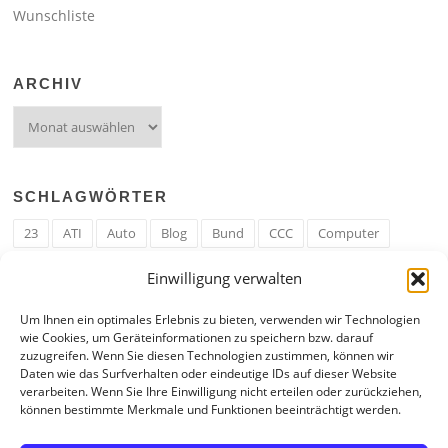
Wunschliste
ARCHIV
Archiv
SCHLAGWÖRTER
23
ATI
Auto
Blog
Bund
CCC
Computer
cron
Cronjob
Ehe
EM
Erwerbsregeln
Essen
Einwilligung verwalten
Ferengi
Ferengi Erwerbsregeln
Frau
Geld
Gericht
Um Ihnen ein optimales Erlebnis zu bieten, verwenden wir Technologien
Google
Hack
Hand
HE
ICE
IE
Internet
ISS
wie Cookies, um Geräteinformationen zu speichern bzw. darauf
zuzugreifen. Wenn Sie diesen Technologien zustimmen, können wir
Krefeld
Liebe
Linux u. Software
Mail
Mann
PHP
Daten wie das Surfverhalten oder eindeutige IDs auf dieser Website
verarbeiten. Wenn Sie Ihre Einwilligung nicht erteilen oder zurückziehen,
RAM
Regeln
RZ
Spam
Spiel
Ticker
USA
können bestimmte Merkmale und Funktionen beeinträchtigt werden.
Video
Weblog
Welt
WWW
Youtube
Zahl