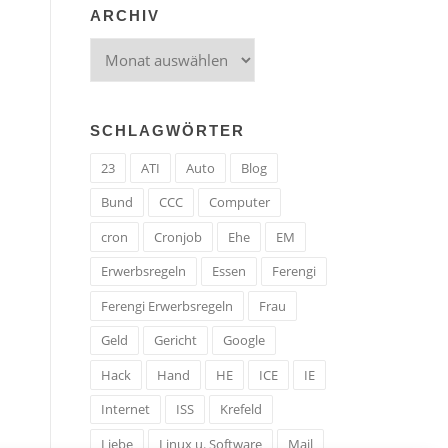
ARCHIV
Archiv
SCHLAGWÖRTER
23
ATI
Auto
Blog
Bund
CCC
Computer
cron
Cronjob
Ehe
EM
Erwerbsregeln
Essen
Ferengi
Ferengi Erwerbsregeln
Frau
Geld
Gericht
Google
Hack
Hand
HE
ICE
IE
Internet
ISS
Krefeld
Liebe
Linux u. Software
Mail