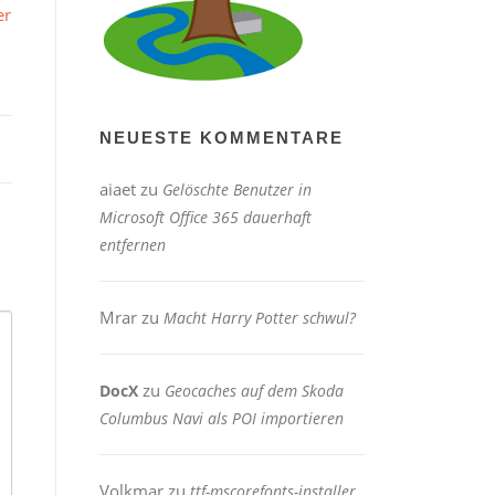
er
NEUESTE KOMMENTARE
aiaet
zu
Gelöschte Benutzer in
Microsoft Office 365 dauerhaft
entfernen
Mrar
zu
Macht Harry Potter schwul?
zu
DocX
Geocaches auf dem Skoda
Columbus Navi als POI importieren
Volkmar
zu
ttf-mscorefonts-installer