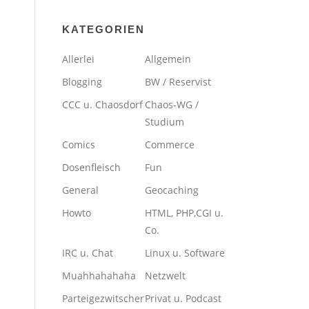
KATEGORIEN
Allerlei
Allgemein
Blogging
BW / Reservist
CCC u. Chaosdorf
Chaos-WG /
Studium
Comics
Commerce
Dosenfleisch
Fun
General
Geocaching
Howto
HTML, PHP,CGI u.
Co.
IRC u. Chat
Linux u. Software
Muahhahahaha
Netzwelt
Parteigezwitscher
Privat u. Podcast