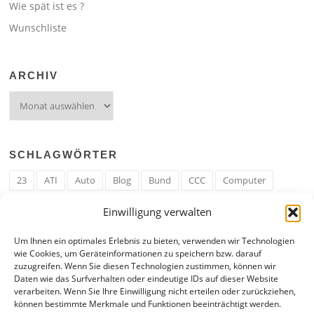
Wie spät ist es ?
Wunschliste
ARCHIV
Archiv
SCHLAGWÖRTER
23
ATI
Auto
Blog
Bund
CCC
Computer
cron
Cronjob
Ehe
EM
Erwerbsregeln
Essen
Einwilligung verwalten
Ferengi
Ferengi Erwerbsregeln
Frau
Geld
Gericht
Um Ihnen ein optimales Erlebnis zu bieten, verwenden wir Technologien
Google
Hack
Hand
HE
ICE
IE
Internet
ISS
wie Cookies, um Geräteinformationen zu speichern bzw. darauf
zuzugreifen. Wenn Sie diesen Technologien zustimmen, können wir
Krefeld
Liebe
Linux u. Software
Mail
Mann
PHP
Daten wie das Surfverhalten oder eindeutige IDs auf dieser Website
verarbeiten. Wenn Sie Ihre Einwilligung nicht erteilen oder zurückziehen,
RAM
Regeln
RZ
Spam
Spiel
Ticker
USA
können bestimmte Merkmale und Funktionen beeinträchtigt werden.