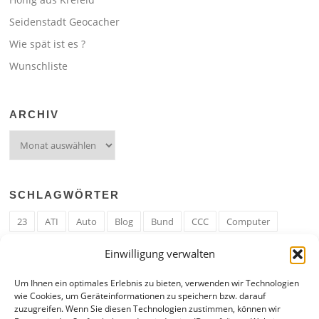
Seidenstadt Geocacher
Wie spät ist es ?
Wunschliste
ARCHIV
Archiv
SCHLAGWÖRTER
23
ATI
Auto
Blog
Bund
CCC
Computer
cron
Cronjob
Ehe
EM
Erwerbsregeln
Essen
Einwilligung verwalten
Ferengi
Ferengi Erwerbsregeln
Frau
Geld
Gericht
Um Ihnen ein optimales Erlebnis zu bieten, verwenden wir Technologien
Google
Hack
Hand
HE
ICE
IE
Internet
ISS
wie Cookies, um Geräteinformationen zu speichern bzw. darauf
zuzugreifen. Wenn Sie diesen Technologien zustimmen, können wir