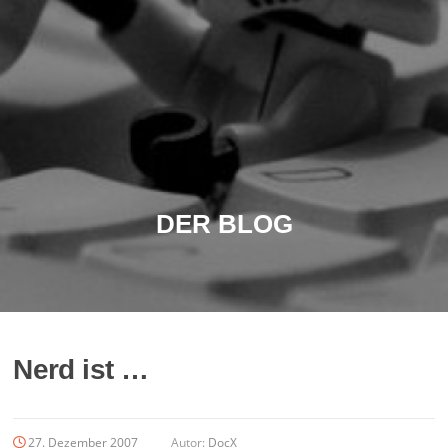
DER BLOG
Nerd ist …
27. Dezember 2007
Autor:
DocX