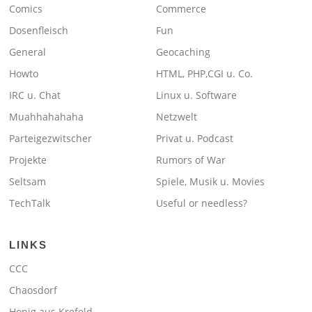
Comics
Commerce
Dosenfleisch
Fun
General
Geocaching
Howto
HTML, PHP,CGI u. Co.
IRC u. Chat
Linux u. Software
Muahhahahaha
Netzwelt
Parteigezwitscher
Privat u. Podcast
Projekte
Rumors of War
Seltsam
Spiele, Musik u. Movies
TechTalk
Useful or needless?
LINKS
CCC
Chaosdorf
Honig aus Krefeld