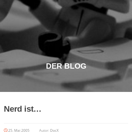
DER BLOG
Nerd ist…
25. Mai 2005
Autor:
DocX