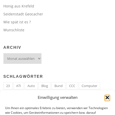
Honig aus Krefeld
Seidenstadt Geocacher
Wie spät ist es ?
Wunschliste
ARCHIV
Archiv
SCHLAGWÖRTER
23
ATI
Auto
Blog
Bund
CCC
Computer
cron
Cronjob
Ehe
EM
Erwerbsregeln
Essen
Einwilligung verwalten
Ferengi
Ferengi Erwerbsregeln
Frau
Geld
Gericht
Um Ihnen ein optimales Erlebnis zu bieten, verwenden wir Technologien
Google
Hack
Hand
HE
ICE
IE
Internet
ISS
wie Cookies, um Geräteinformationen zu speichern bzw. darauf