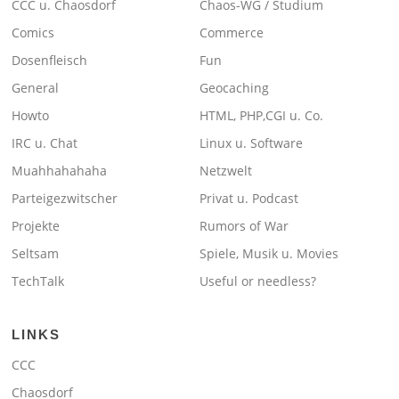
CCC u. Chaosdorf
Chaos-WG / Studium
Comics
Commerce
Dosenfleisch
Fun
General
Geocaching
Howto
HTML, PHP,CGI u. Co.
IRC u. Chat
Linux u. Software
Muahhahahaha
Netzwelt
Parteigezwitscher
Privat u. Podcast
Projekte
Rumors of War
Seltsam
Spiele, Musik u. Movies
TechTalk
Useful or needless?
LINKS
CCC
Chaosdorf