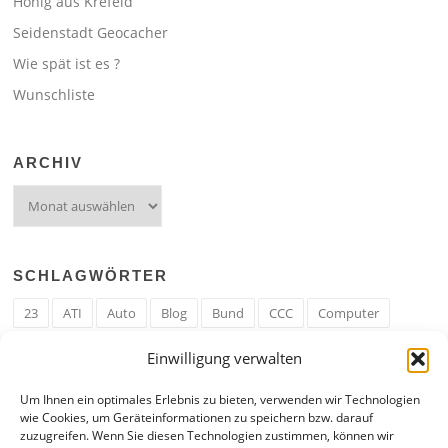
Honig aus Krefeld
Seidenstadt Geocacher
Wie spät ist es ?
Wunschliste
ARCHIV
Archiv
SCHLAGWÖRTER
23
ATI
Auto
Blog
Bund
CCC
Computer
cron
Cronjob
Ehe
EM
Erwerbsregeln
Essen
Einwilligung verwalten
Ferengi
Ferengi Erwerbsregeln
Frau
Geld
Gericht
Um Ihnen ein optimales Erlebnis zu bieten, verwenden wir Technologien
Google
Hack
Hand
HE
ICE
IE
Internet
ISS
wie Cookies, um Geräteinformationen zu speichern bzw. darauf
zuzugreifen. Wenn Sie diesen Technologien zustimmen, können wir