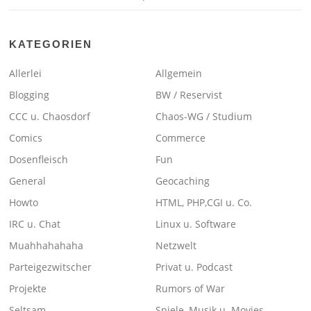
KATEGORIEN
Allerlei
Allgemein
Blogging
BW / Reservist
CCC u. Chaosdorf
Chaos-WG / Studium
Comics
Commerce
Dosenfleisch
Fun
General
Geocaching
Howto
HTML, PHP,CGI u. Co.
IRC u. Chat
Linux u. Software
Muahhahahaha
Netzwelt
Parteigezwitscher
Privat u. Podcast
Projekte
Rumors of War
Seltsam
Spiele, Musik u. Movies