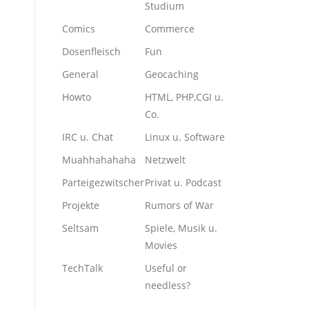
Studium
Comics
Commerce
Dosenfleisch
Fun
General
Geocaching
Howto
HTML, PHP,CGI u.
Co.
IRC u. Chat
Linux u. Software
Muahhahahaha
Netzwelt
Parteigezwitscher
Privat u. Podcast
Projekte
Rumors of War
Seltsam
Spiele, Musik u.
Movies
TechTalk
Useful or
needless?