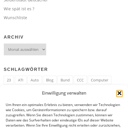
Wie spät ist es ?
Wunschliste
ARCHIV
Archiv
SCHLAGWÖRTER
23
ATI
Auto
Blog
Bund
CCC
Computer
cron
Cronjob
Ehe
EM
Erwerbsregeln
Essen
Einwilligung verwalten
Ferengi
Ferengi Erwerbsregeln
Frau
Geld
Gericht
Um Ihnen ein optimales Erlebnis zu bieten, verwenden wir Technologien
Google
Hack
Hand
HE
ICE
IE
Internet
ISS
wie Cookies, um Geräteinformationen zu speichern bzw. darauf
zuzugreifen. Wenn Sie diesen Technologien zustimmen, können wir
Krefeld
Liebe
Linux u. Software
Mail
Mann
PHP
Daten wie das Surfverhalten oder eindeutige IDs auf dieser Website
verarbeiten. Wenn Sie Ihre Einwilligung nicht erteilen oder zurückziehen,