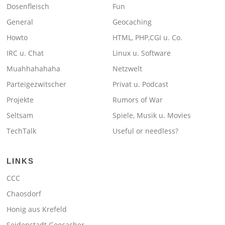
Dosenfleisch
Fun
General
Geocaching
Howto
HTML, PHP,CGI u. Co.
IRC u. Chat
Linux u. Software
Muahhahahaha
Netzwelt
Parteigezwitscher
Privat u. Podcast
Projekte
Rumors of War
Seltsam
Spiele, Musik u. Movies
TechTalk
Useful or needless?
LINKS
CCC
Chaosdorf
Honig aus Krefeld
Seidenstadt Geocacher