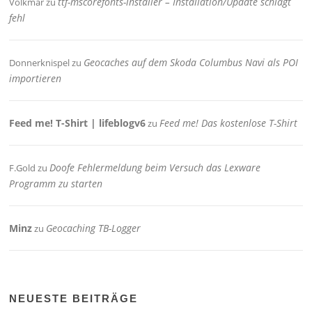
ttf-mscorefonts-installer – Installation/Update schlägt
Volkmar
zu
fehl
Geocaches auf dem Skoda Columbus Navi als POI
Donnerknispel
zu
importieren
Feed me! T-Shirt | lifeblogv6
Feed me! Das kostenlose T-Shirt
zu
Doofe Fehlermeldung beim Versuch das Lexware
F.Gold
zu
Programm zu starten
Minz
Geocaching TB-Logger
zu
NEUESTE BEITRÄGE