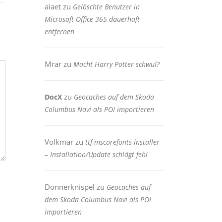
aiaet
zu
Gelöschte Benutzer in
Microsoft Office 365 dauerhaft
entfernen
Mrar
zu
Macht Harry Potter schwul?
zu
DocX
Geocaches auf dem Skoda
Columbus Navi als POI importieren
Volkmar
zu
ttf-mscorefonts-installer
– Installation/Update schlägt fehl
Donnerknispel
zu
Geocaches auf
dem Skoda Columbus Navi als POI
importieren