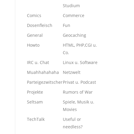
Studium
Comics
Commerce
Dosenfleisch
Fun
General
Geocaching
Howto
HTML, PHP,CGI u.
Co.
IRC u. Chat
Linux u. Software
Muahhahahaha
Netzwelt
Parteigezwitscher
Privat u. Podcast
Projekte
Rumors of War
Seltsam
Spiele, Musik u.
Movies
TechTalk
Useful or
needless?