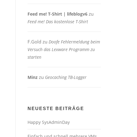
zu
Feed me! T-Shirt | lifeblogv6
Feed me! Das kostenlose T-Shirt
F.Gold
zu
Doofe Fehlermeldung beim
Versuch das Lexware Programm zu
starten
zu
Minz
Geocaching TB-Logger
NEUESTE BEITRÄGE
Happy SysAdminDay
Einfach und schnell mehrere VMs