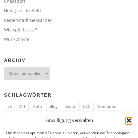
Chaosdorf
Honig aus Krefeld
Seidenstadt Geocacher
Wie spät ist es ?
Wunschliste
ARCHIV
Archiv
SCHLAGWÖRTER
23
ATI
Auto
Blog
Bund
CCC
Computer
cron
Cronjob
Ehe
EM
Erwerbsregeln
Essen
Einwilligung verwalten
Ferengi
Ferengi Erwerbsregeln
Frau
Geld
Gericht
Um Ihnen ein optimales Erlebnis zu bieten, verwenden wir Technologien