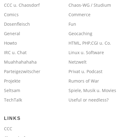
CCC u. Chaosdorf
Chaos-WG / Studium
Comics
Commerce
Dosenfleisch
Fun
General
Geocaching
Howto
HTML, PHP,CGI u. Co.
IRC u. Chat
Linux u. Software
Muahhahahaha
Netzwelt
Parteigezwitscher
Privat u. Podcast
Projekte
Rumors of War
Seltsam
Spiele, Musik u. Movies
TechTalk
Useful or needless?
LINKS
CCC