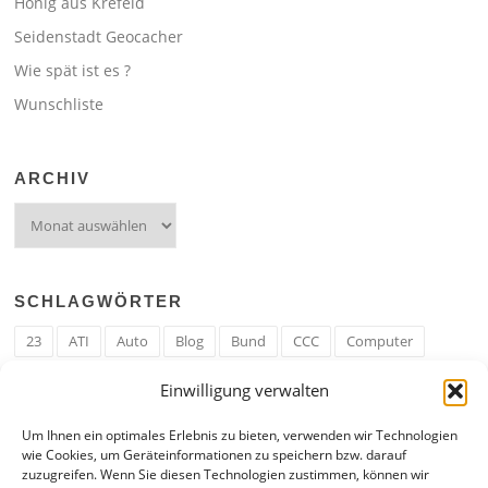
Honig aus Krefeld
Seidenstadt Geocacher
Wie spät ist es ?
Wunschliste
ARCHIV
Archiv
SCHLAGWÖRTER
23
ATI
Auto
Blog
Bund
CCC
Computer
cron
Cronjob
Ehe
EM
Erwerbsregeln
Essen
Einwilligung verwalten
Ferengi
Ferengi Erwerbsregeln
Frau
Geld
Gericht
Um Ihnen ein optimales Erlebnis zu bieten, verwenden wir Technologien
Google
Hack
Hand
HE
ICE
IE
Internet
ISS
wie Cookies, um Geräteinformationen zu speichern bzw. darauf
zuzugreifen. Wenn Sie diesen Technologien zustimmen, können wir