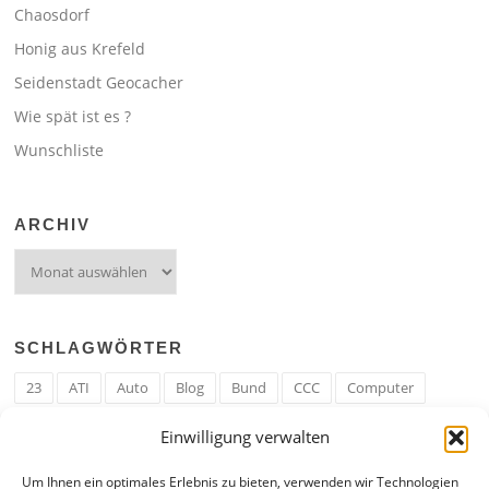
Chaosdorf
Honig aus Krefeld
Seidenstadt Geocacher
Wie spät ist es ?
Wunschliste
ARCHIV
Archiv
SCHLAGWÖRTER
23
ATI
Auto
Blog
Bund
CCC
Computer
cron
Cronjob
Ehe
EM
Erwerbsregeln
Essen
Einwilligung verwalten
Ferengi
Ferengi Erwerbsregeln
Frau
Geld
Gericht
Um Ihnen ein optimales Erlebnis zu bieten, verwenden wir Technologien