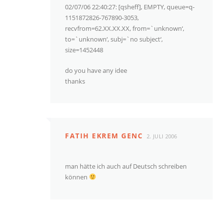
02/07/06 22:40:27: [qsheff], EMPTY, queue=q-
1151872826-767890-3053,
recvfrom=62.XX.XX.XX, from=`unknown‘,
to=`unknown‘, subj=`no subject‘,
size=1452448
do you have any idee
thanks
FATIH EKREM GENC
2. JULI 2006
man hätte ich auch auf Deutsch schreiben
können