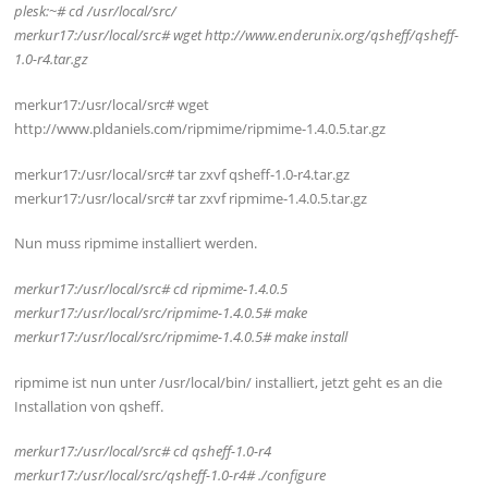
plesk:~# cd /usr/local/src/
merkur17:/usr/local/src# wget http://www.enderunix.org/qsheff/qsheff-
1.0-r4.tar.gz
merkur17:/usr/local/src# wget
http://www.pldaniels.com/ripmime/ripmime-1.4.0.5.tar.gz
merkur17:/usr/local/src# tar zxvf qsheff-1.0-r4.tar.gz
merkur17:/usr/local/src# tar zxvf ripmime-1.4.0.5.tar.gz
Nun muss ripmime installiert werden.
merkur17:/usr/local/src# cd ripmime-1.4.0.5
merkur17:/usr/local/src/ripmime-1.4.0.5# make
merkur17:/usr/local/src/ripmime-1.4.0.5# make install
ripmime ist nun unter /usr/local/bin/ installiert, jetzt geht es an die
Installation von qsheff.
merkur17:/usr/local/src# cd qsheff-1.0-r4
merkur17:/usr/local/src/qsheff-1.0-r4# ./configure