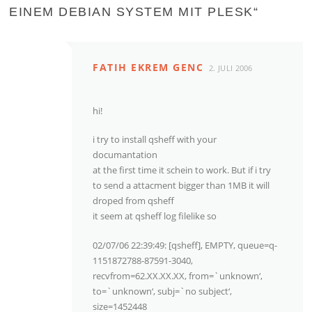
EINEM DEBIAN SYSTEM MIT PLESK
“
FATIH EKREM GENC
2. JULI 2006
hi!
i try to install qsheff with your
documantation
at the first time it schein to work. But if i try
to send a attacment bigger than 1MB it will
droped from qsheff
it seem at qsheff log filelike so
02/07/06 22:39:49: [qsheff], EMPTY, queue=q-
1151872788-87591-3040,
recvfrom=62.XX.XX.XX, from=`unknown‘,
to=`unknown‘, subj=`no subject‘,
size=1452448