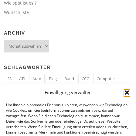
Wie spät ist es ?
Wunschliste
ARCHIV
Archiv
SCHLAGWÖRTER
23
ATI
Auto
Blog
Bund
CCC
Computer
cron
Cronjob
Ehe
EM
Erwerbsregeln
Essen
Einwilligung verwalten
Ferengi
Ferengi Erwerbsregeln
Frau
Geld
Gericht
Um Ihnen ein optimales Erlebnis zu bieten, verwenden wir Technologien
Google
Hack
Hand
HE
ICE
IE
Internet
ISS
wie Cookies, um Geräteinformationen zu speichern bzw. darauf
zuzugreifen. Wenn Sie diesen Technologien zustimmen, können wir
Krefeld
Liebe
Linux u. Software
Mail
Mann
PHP
Daten wie das Surfverhalten oder eindeutige IDs auf dieser Website
verarbeiten. Wenn Sie Ihre Einwilligung nicht erteilen oder zurückziehen,
RAM
Regeln
RZ
Spam
Spiel
Ticker
USA
können bestimmte Merkmale und Funktionen beeinträchtigt werden.