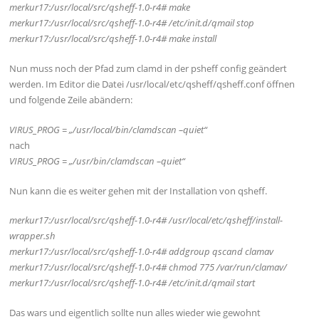
merkur17:/usr/local/src/qsheff-1.0-r4# make
merkur17:/usr/local/src/qsheff-1.0-r4# /etc/init.d/qmail stop
merkur17:/usr/local/src/qsheff-1.0-r4# make install
Nun muss noch der Pfad zum clamd in der psheff config geändert
werden. Im Editor die Datei /usr/local/etc/qsheff/qsheff.conf öffnen
und folgende Zeile abändern:
VIRUS_PROG = „/usr/local/bin/clamdscan –quiet“
nach
VIRUS_PROG = „/usr/bin/clamdscan –quiet“
Nun kann die es weiter gehen mit der Installation von qsheff.
merkur17:/usr/local/src/qsheff-1.0-r4# /usr/local/etc/qsheff/install-
wrapper.sh
merkur17:/usr/local/src/qsheff-1.0-r4# addgroup qscand clamav
merkur17:/usr/local/src/qsheff-1.0-r4# chmod 775 /var/run/clamav/
merkur17:/usr/local/src/qsheff-1.0-r4# /etc/init.d/qmail start
Das wars und eigentlich sollte nun alles wieder wie gewohnt