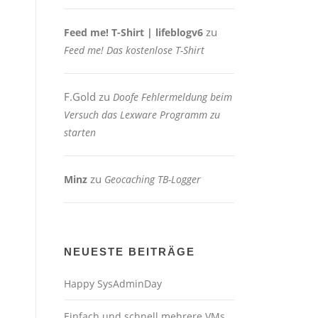
zu
Feed me! T-Shirt | lifeblogv6
Feed me! Das kostenlose T-Shirt
F.Gold
zu
Doofe Fehlermeldung beim
Versuch das Lexware Programm zu
starten
zu
Minz
Geocaching TB-Logger
NEUESTE BEITRÄGE
Happy SysAdminDay
Einfach und schnell mehrere VMs