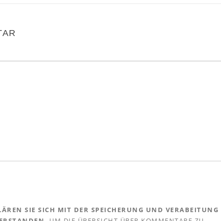
TAR
ÄREN SIE SICH MIT DER SPEICHERUNG UND VERABEITUNG
VERSTANDEN.
UM DIE ÜBERSICHT ÜBER KOMMENTARE ZU