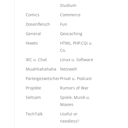
Studium
Comics
Commerce
Dosenfleisch
Fun
General
Geocaching
Howto
HTML, PHP,CGI u.
Co.
IRC u. Chat
Linux u. Software
Muahhahahaha
Netzwelt
Parteigezwitscher
Privat u. Podcast
Projekte
Rumors of War
Seltsam
Spiele, Musik u.
Movies
TechTalk
Useful or
needless?