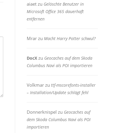
aiaet
zu
Gelöschte Benutzer in
Microsoft Office 365 dauerhaft
entfernen
Mrar
zu
Macht Harry Potter schwul?
zu
DocX
Geocaches auf dem Skoda
Columbus Navi als POI importieren
Volkmar
zu
ttf-mscorefonts-installer
– Installation/Update schlägt fehl
Donnerknispel
zu
Geocaches auf
dem Skoda Columbus Navi als POI
importieren