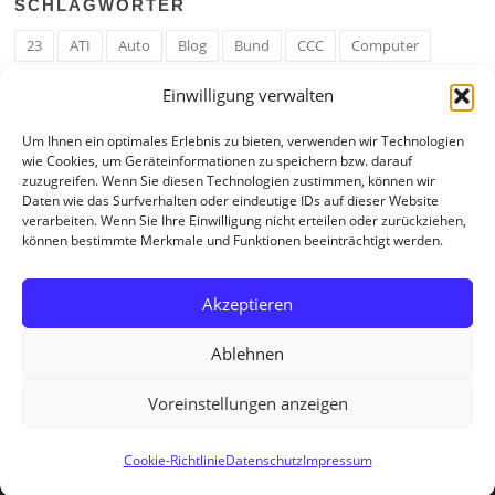
SCHLAGWÖRTER
23
ATI
Auto
Blog
Bund
CCC
Computer
cron
Cronjob
Ehe
EM
Erwerbsregeln
Essen
Einwilligung verwalten
Ferengi
Ferengi Erwerbsregeln
Frau
Geld
Gericht
Um Ihnen ein optimales Erlebnis zu bieten, verwenden wir Technologien
Google
Hack
Hand
HE
ICE
IE
Internet
ISS
wie Cookies, um Geräteinformationen zu speichern bzw. darauf
zuzugreifen. Wenn Sie diesen Technologien zustimmen, können wir
Krefeld
Liebe
Linux u. Software
Mail
Mann
PHP
Daten wie das Surfverhalten oder eindeutige IDs auf dieser Website
verarbeiten. Wenn Sie Ihre Einwilligung nicht erteilen oder zurückziehen,
RAM
Regeln
RZ
Spam
Spiel
Ticker
USA
können bestimmte Merkmale und Funktionen beeinträchtigt werden.
Video
Weblog
Welt
WWW
Youtube
Zahl
Akzeptieren
Ablehnen
Voreinstellungen anzeigen
Copyright © 2026 Tagebuch eines Internetjunkies. All Rights Reserved.
Cookie-Richtlinie
Datenschutz
Impressum
Screenr parallax theme
von FameThemes