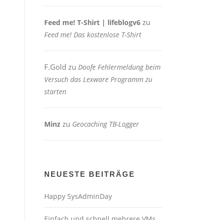
zu
Feed me! T-Shirt | lifeblogv6
Feed me! Das kostenlose T-Shirt
F.Gold
zu
Doofe Fehlermeldung beim
Versuch das Lexware Programm zu
starten
zu
Minz
Geocaching TB-Logger
NEUESTE BEITRÄGE
Happy SysAdminDay
Einfach und schnell mehrere VMs