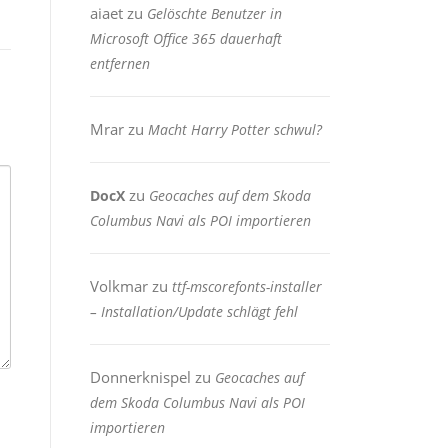
aiaet
zu
Gelöschte Benutzer in
Microsoft Office 365 dauerhaft
entfernen
Mrar
zu
Macht Harry Potter schwul?
zu
DocX
Geocaches auf dem Skoda
Columbus Navi als POI importieren
Volkmar
zu
ttf-mscorefonts-installer
– Installation/Update schlägt fehl
Donnerknispel
zu
Geocaches auf
dem Skoda Columbus Navi als POI
importieren