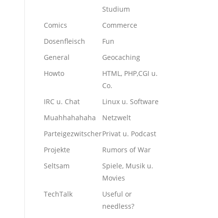
Studium
Comics
Commerce
Dosenfleisch
Fun
General
Geocaching
Howto
HTML, PHP,CGI u.
Co.
IRC u. Chat
Linux u. Software
Muahhahahaha
Netzwelt
Parteigezwitscher
Privat u. Podcast
Projekte
Rumors of War
Seltsam
Spiele, Musik u.
Movies
TechTalk
Useful or
needless?