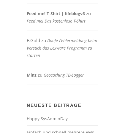
zu
Feed me! T-Shirt | lifeblogv6
Feed me! Das kostenlose T-Shirt
F.Gold
zu
Doofe Fehlermeldung beim
Versuch das Lexware Programm zu
starten
zu
Minz
Geocaching TB-Logger
NEUESTE BEITRÄGE
Happy SysAdminDay
Einfach und schnell mehrere VMs