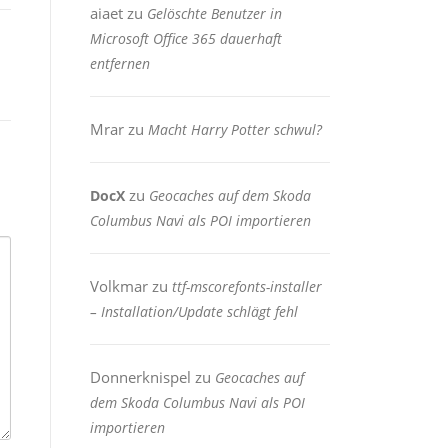
aiaet
zu
Gelöschte Benutzer in
Microsoft Office 365 dauerhaft
entfernen
Mrar
zu
Macht Harry Potter schwul?
zu
DocX
Geocaches auf dem Skoda
Columbus Navi als POI importieren
Volkmar
zu
ttf-mscorefonts-installer
– Installation/Update schlägt fehl
Donnerknispel
zu
Geocaches auf
dem Skoda Columbus Navi als POI
importieren