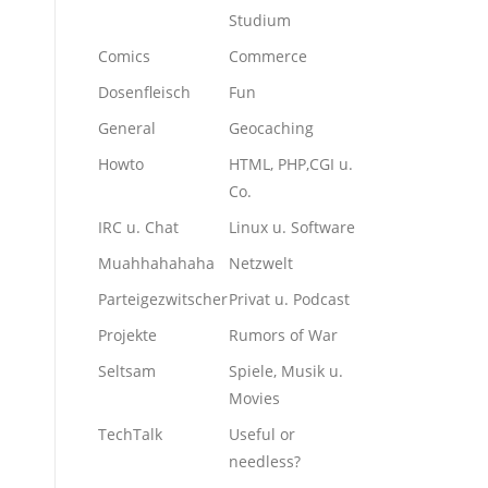
Studium
Comics
Commerce
Dosenfleisch
Fun
General
Geocaching
Howto
HTML, PHP,CGI u.
Co.
IRC u. Chat
Linux u. Software
Muahhahahaha
Netzwelt
Parteigezwitscher
Privat u. Podcast
Projekte
Rumors of War
Seltsam
Spiele, Musik u.
Movies
TechTalk
Useful or
needless?