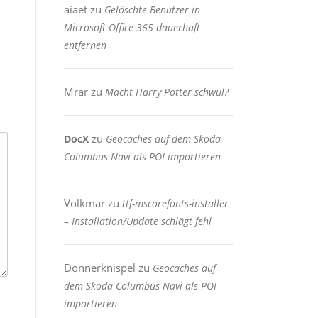
aiaet
zu
Gelöschte Benutzer in
Microsoft Office 365 dauerhaft
entfernen
Mrar
zu
Macht Harry Potter schwul?
zu
DocX
Geocaches auf dem Skoda
Columbus Navi als POI importieren
Volkmar
zu
ttf-mscorefonts-installer
– Installation/Update schlägt fehl
Donnerknispel
zu
Geocaches auf
dem Skoda Columbus Navi als POI
importieren