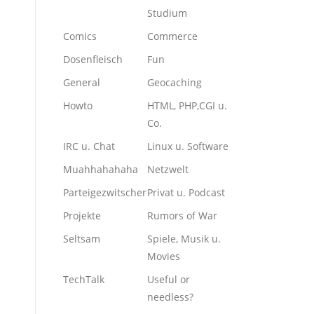
Studium
Comics
Commerce
Dosenfleisch
Fun
General
Geocaching
Howto
HTML, PHP,CGI u.
Co.
IRC u. Chat
Linux u. Software
Muahhahahaha
Netzwelt
Parteigezwitscher
Privat u. Podcast
Projekte
Rumors of War
Seltsam
Spiele, Musik u.
Movies
TechTalk
Useful or
needless?