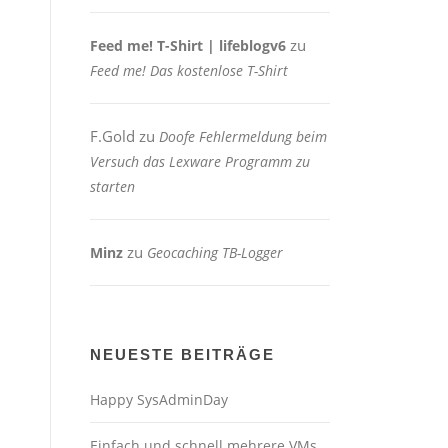
zu
Feed me! T-Shirt | lifeblogv6
Feed me! Das kostenlose T-Shirt
F.Gold
zu
Doofe Fehlermeldung beim
Versuch das Lexware Programm zu
starten
zu
Minz
Geocaching TB-Logger
NEUESTE BEITRÄGE
Happy SysAdminDay
Einfach und schnell mehrere VMs