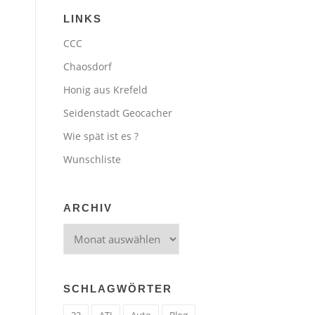
LINKS
CCC
Chaosdorf
Honig aus Krefeld
Seidenstadt Geocacher
Wie spät ist es ?
Wunschliste
ARCHIV
Archiv
SCHLAGWÖRTER
23
ATI
Auto
Blog