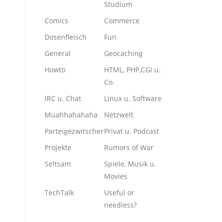
Studium
Comics
Commerce
Dosenfleisch
Fun
General
Geocaching
Howto
HTML, PHP,CGI u.
Co.
IRC u. Chat
Linux u. Software
Muahhahahaha
Netzwelt
Parteigezwitscher
Privat u. Podcast
Projekte
Rumors of War
Seltsam
Spiele, Musik u.
Movies
TechTalk
Useful or
needless?