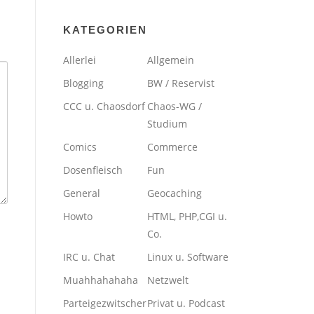
KATEGORIEN
Allerlei
Allgemein
Blogging
BW / Reservist
CCC u. Chaosdorf
Chaos-WG /
Studium
Comics
Commerce
Dosenfleisch
Fun
General
Geocaching
Howto
HTML, PHP,CGI u.
Co.
IRC u. Chat
Linux u. Software
Muahhahahaha
Netzwelt
Parteigezwitscher
Privat u. Podcast