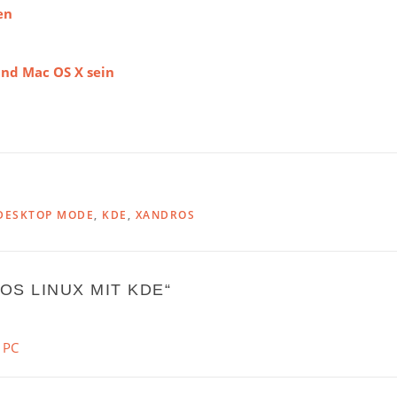
en
und Mac OS X sein
DESKTOP MODE
,
KDE
,
XANDROS
OS LINUX MIT KDE
“
 PC