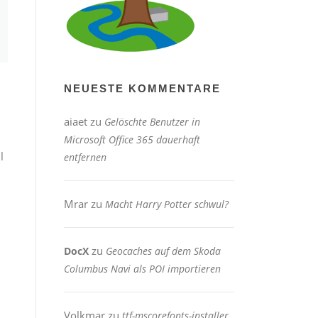
NEUESTE KOMMENTARE
aiaet
zu
Gelöschte Benutzer in
Microsoft Office 365 dauerhaft
l
entfernen
Mrar
zu
Macht Harry Potter schwul?
zu
DocX
Geocaches auf dem Skoda
Columbus Navi als POI importieren
Volkmar
zu
ttf-mscorefonts-installer