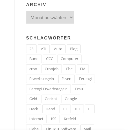
ARCHIV
Archiv
SCHLAGWÖRTER
23
ATI
Auto
Blog
Bund
CCC
Computer
cron
Cronjob
Ehe
EM
Erwerbsregeln
Essen
Ferengi
Ferengi Erwerbsregeln
Frau
Geld
Gericht
Google
Hack
Hand
HE
ICE
IE
Internet
ISS
Krefeld
Liebe
Linux u. Software
Mail