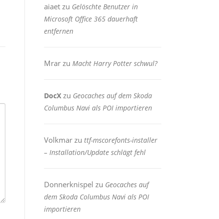
aiaet
zu
Gelöschte Benutzer in
Microsoft Office 365 dauerhaft
entfernen
Mrar
zu
Macht Harry Potter schwul?
zu
DocX
Geocaches auf dem Skoda
Columbus Navi als POI importieren
Volkmar
zu
ttf-mscorefonts-installer
– Installation/Update schlägt fehl
Donnerknispel
zu
Geocaches auf
dem Skoda Columbus Navi als POI
importieren