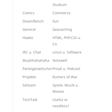
Studium
Comics
Commerce
Dosenfleisch
Fun
General
Geocaching
Howto
HTML, PHP,CGI u.
Co.
IRC u. Chat
Linux u. Software
Muahhahahaha
Netzwelt
Parteigezwitscher
Privat u. Podcast
Projekte
Rumors of War
Seltsam
Spiele, Musik u.
Movies
TechTalk
Useful or
needless?