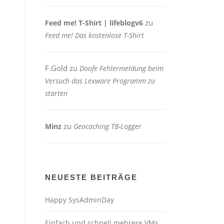
zu
Feed me! T-Shirt | lifeblogv6
Feed me! Das kostenlose T-Shirt
F.Gold
zu
Doofe Fehlermeldung beim
Versuch das Lexware Programm zu
starten
zu
Minz
Geocaching TB-Logger
NEUESTE BEITRÄGE
Happy SysAdminDay
Einfach und schnell mehrere VMs