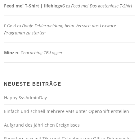
Feed me! T-Shirt | lifeblogv6
Feed me! Das kostenlose T-Shirt
zu
Doofe Fehlermeldung beim Versuch das Lexware
F.Gold
zu
Programm zu starten
Minz
Geocaching TB-Logger
zu
NEUESTE BEITRÄGE
Happy SysAdminDay
Einfach und schnell mehrere VMs unter OpenShift erstellen
Aufgrund des jährlichen Ereignisses
Paperless-ngx mit Tika und Gotenberg um Office-Dokumente