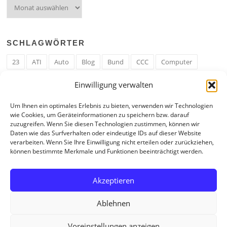
Archiv
SCHLAGWÖRTER
23
ATI
Auto
Blog
Bund
CCC
Computer
cron
Cronjob
Ehe
EM
Erwerbsregeln
Essen
Einwilligung verwalten
Ferengi
Ferengi Erwerbsregeln
Frau
Geld
Gericht
Um Ihnen ein optimales Erlebnis zu bieten, verwenden wir Technologien
Google
Hack
Hand
HE
ICE
IE
Internet
ISS
wie Cookies, um Geräteinformationen zu speichern bzw. darauf
zuzugreifen. Wenn Sie diesen Technologien zustimmen, können wir
Krefeld
Liebe
Linux u. Software
Mail
Mann
PHP
Daten wie das Surfverhalten oder eindeutige IDs auf dieser Website
verarbeiten. Wenn Sie Ihre Einwilligung nicht erteilen oder zurückziehen,
RAM
Regeln
RZ
Spam
Spiel
Ticker
USA
können bestimmte Merkmale und Funktionen beeinträchtigt werden.
Video
Weblog
Welt
WWW
Youtube
Zahl
Akzeptieren
Ablehnen
Voreinstellungen anzeigen