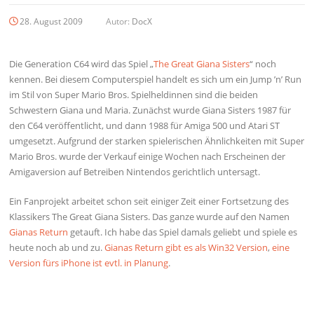
28. August 2009
Autor:
DocX
Die Generation C64 wird das Spiel „
The Great Giana Sisters
“ noch
kennen. Bei diesem Computerspiel handelt es sich um ein Jump ’n’ Run
im Stil von Super Mario Bros. Spielheldinnen sind die beiden
Schwestern Giana und Maria. Zunächst wurde Giana Sisters 1987 für
den C64 veröffentlicht, und dann 1988 für Amiga 500 und Atari ST
umgesetzt. Aufgrund der starken spielerischen Ähnlichkeiten mit Super
Mario Bros. wurde der Verkauf einige Wochen nach Erscheinen der
Amigaversion auf Betreiben Nintendos gerichtlich untersagt.
Ein Fanprojekt arbeitet schon seit einiger Zeit einer Fortsetzung des
Klassikers The Great Giana Sisters. Das ganze wurde auf den Namen
Gianas Return
getauft. Ich habe das Spiel damals geliebt und spiele es
heute noch ab und zu.
Gianas Return gibt es als Win32 Version
,
eine
Version fürs iPhone ist evtl. in Planung
.