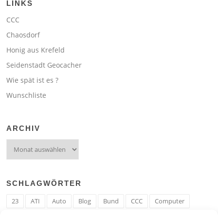
LINKS
CCC
Chaosdorf
Honig aus Krefeld
Seidenstadt Geocacher
Wie spät ist es ?
Wunschliste
ARCHIV
Archiv
SCHLAGWÖRTER
23
ATI
Auto
Blog
Bund
CCC
Computer
cron
Cronjob
Ehe
EM
Erwerbsregeln
Essen