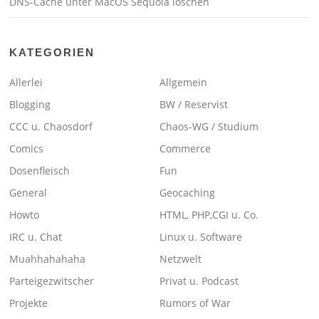
DNS-Cache unter MacOS Sequoia löschen
KATEGORIEN
Allerlei
Allgemein
Blogging
BW / Reservist
CCC u. Chaosdorf
Chaos-WG / Studium
Comics
Commerce
Dosenfleisch
Fun
General
Geocaching
Howto
HTML, PHP,CGI u. Co.
IRC u. Chat
Linux u. Software
Muahhahahaha
Netzwelt
Parteigezwitscher
Privat u. Podcast
Projekte
Rumors of War