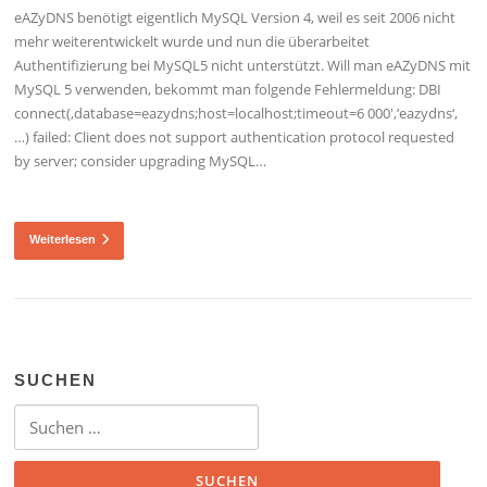
eAZyDNS benötigt eigentlich MySQL Version 4, weil es seit 2006 nicht
mehr weiterentwickelt wurde und nun die überarbeitet
Authentifizierung bei MySQL5 nicht unterstützt. Will man eAZyDNS mit
MySQL 5 verwenden, bekommt man folgende Fehlermeldung: DBI
connect(‚database=eazydns;host=localhost;timeout=6 000′,’eazydns‘,
…) failed: Client does not support authentication protocol requested
by server; consider upgrading MySQL…
Weiterlesen
SUCHEN
Suchen nach: