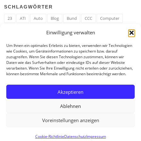
SCHLAGWÖRTER
23
ATI
Auto
Blog
Bund
CCC
Computer
cron
Cronjob
Ehe
EM
Erwerbsregeln
Essen
Einwilligung verwalten
Ferengi
Ferengi Erwerbsregeln
Frau
Geld
Gericht
Um Ihnen ein optimales Erlebnis zu bieten, verwenden wir Technologien
Google
Hack
Hand
HE
ICE
IE
Internet
ISS
wie Cookies, um Geräteinformationen zu speichern bzw. darauf
zuzugreifen. Wenn Sie diesen Technologien zustimmen, können wir
Krefeld
Liebe
Linux u. Software
Mail
Mann
PHP
Daten wie das Surfverhalten oder eindeutige IDs auf dieser Website
verarbeiten. Wenn Sie Ihre Einwilligung nicht erteilen oder zurückziehen,
RAM
Regeln
RZ
Spam
Spiel
Ticker
USA
können bestimmte Merkmale und Funktionen beeinträchtigt werden.
Video
Weblog
Welt
WWW
Youtube
Zahl
Akzeptieren
Ablehnen
Voreinstellungen anzeigen
Copyright © 2026 Tagebuch eines Internetjunkies. All Rights Reserved.
Cookie-Richtlinie
Datenschutz
Impressum
Screenr parallax theme
von FameThemes