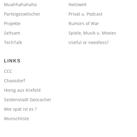
Muahhahahaha
Netzwelt
Parteigezwitscher
Privat u. Podcast
Projekte
Rumors of War
Seltsam
Spiele, Musik u. Movies
TechTalk
Useful or needless?
LINKS
CCC
Chaosdorf
Honig aus Krefeld
Seidenstadt Geocacher
Wie spät ist es ?
Wunschliste