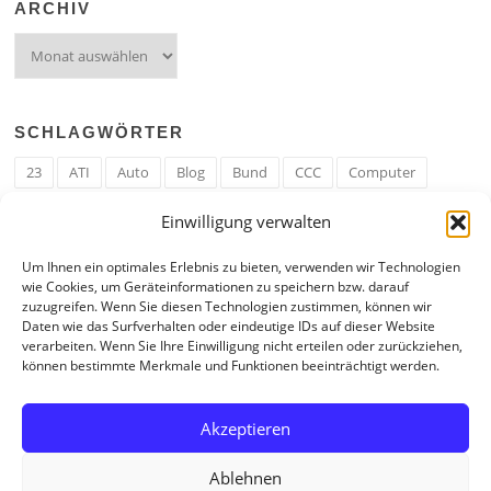
ARCHIV
Archiv
SCHLAGWÖRTER
23
ATI
Auto
Blog
Bund
CCC
Computer
cron
Cronjob
Ehe
EM
Erwerbsregeln
Essen
Einwilligung verwalten
Ferengi
Ferengi Erwerbsregeln
Frau
Geld
Gericht
Um Ihnen ein optimales Erlebnis zu bieten, verwenden wir Technologien
Google
Hack
Hand
HE
ICE
IE
Internet
ISS
wie Cookies, um Geräteinformationen zu speichern bzw. darauf
zuzugreifen. Wenn Sie diesen Technologien zustimmen, können wir
Krefeld
Liebe
Linux u. Software
Mail
Mann
PHP
Daten wie das Surfverhalten oder eindeutige IDs auf dieser Website
verarbeiten. Wenn Sie Ihre Einwilligung nicht erteilen oder zurückziehen,
RAM
Regeln
RZ
Spam
Spiel
Ticker
USA
können bestimmte Merkmale und Funktionen beeinträchtigt werden.
Video
Weblog
Welt
WWW
Youtube
Zahl
Akzeptieren
Ablehnen