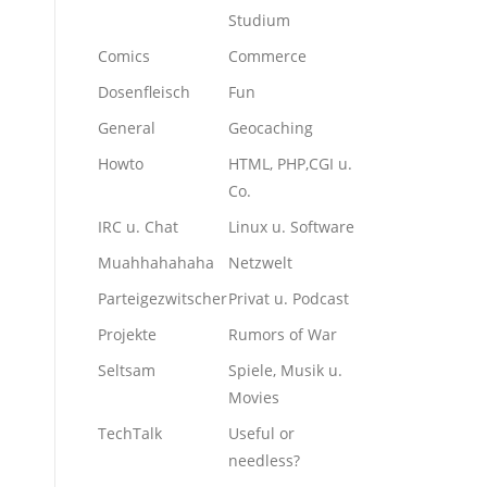
Studium
Comics
Commerce
Dosenfleisch
Fun
General
Geocaching
Howto
HTML, PHP,CGI u.
Co.
IRC u. Chat
Linux u. Software
Muahhahahaha
Netzwelt
Parteigezwitscher
Privat u. Podcast
Projekte
Rumors of War
Seltsam
Spiele, Musik u.
Movies
TechTalk
Useful or
needless?