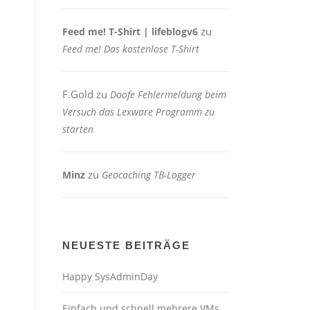
zu
Feed me! T-Shirt | lifeblogv6
Feed me! Das kostenlose T-Shirt
F.Gold
zu
Doofe Fehlermeldung beim
Versuch das Lexware Programm zu
starten
zu
Minz
Geocaching TB-Logger
NEUESTE BEITRÄGE
Happy SysAdminDay
Einfach und schnell mehrere VMs