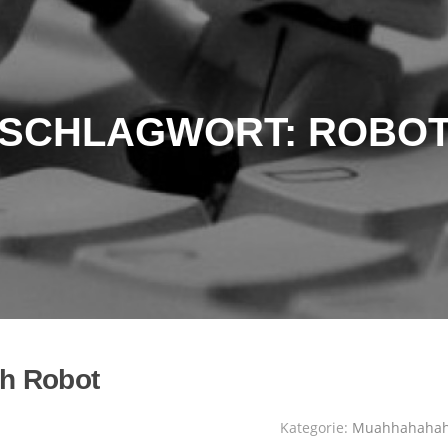
SCHLAGWORT:
ROBO
h Robot
Kategorie:
Muahhahaha