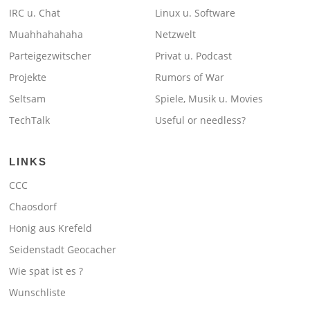
IRC u. Chat
Linux u. Software
Muahhahahaha
Netzwelt
Parteigezwitscher
Privat u. Podcast
Projekte
Rumors of War
Seltsam
Spiele, Musik u. Movies
TechTalk
Useful or needless?
LINKS
CCC
Chaosdorf
Honig aus Krefeld
Seidenstadt Geocacher
Wie spät ist es ?
Wunschliste