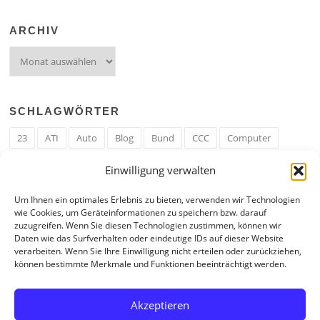
ARCHIV
Archiv
SCHLAGWÖRTER
23
ATI
Auto
Blog
Bund
CCC
Computer
cron
Cronjob
Ehe
EM
Erwerbsregeln
Essen
Einwilligung verwalten
Ferengi
Ferengi Erwerbsregeln
Frau
Geld
Gericht
Um Ihnen ein optimales Erlebnis zu bieten, verwenden wir Technologien
Google
Hack
Hand
HE
ICE
IE
Internet
ISS
wie Cookies, um Geräteinformationen zu speichern bzw. darauf
zuzugreifen. Wenn Sie diesen Technologien zustimmen, können wir
Krefeld
Liebe
Linux u. Software
Mail
Mann
PHP
Daten wie das Surfverhalten oder eindeutige IDs auf dieser Website
verarbeiten. Wenn Sie Ihre Einwilligung nicht erteilen oder zurückziehen,
RAM
Regeln
RZ
Spam
Spiel
Ticker
USA
können bestimmte Merkmale und Funktionen beeinträchtigt werden.
Video
Weblog
Welt
WWW
Youtube
Zahl
Akzeptieren