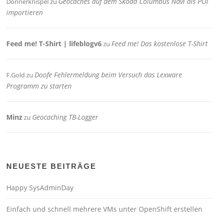
Geocaches auf dem Skoda Columbus Navi als POI
Donnerknispel
zu
importieren
Feed me! T-Shirt | lifeblogv6
Feed me! Das kostenlose T-Shirt
zu
Doofe Fehlermeldung beim Versuch das Lexware
F.Gold
zu
Programm zu starten
Minz
Geocaching TB-Logger
zu
NEUESTE BEITRÄGE
Happy SysAdminDay
Einfach und schnell mehrere VMs unter OpenShift erstellen