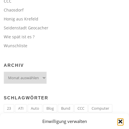
CCC
Chaosdorf
Honig aus Krefeld
Seidenstadt Geocacher
Wie spät ist es ?
Wunschliste
ARCHIV
Archiv
SCHLAGWÖRTER
23
ATI
Auto
Blog
Bund
CCC
Computer
cron
Cronjob
Ehe
EM
Erwerbsregeln
Essen
Einwilligung verwalten
Ferengi
Ferengi Erwerbsregeln
Frau
Geld
Gericht