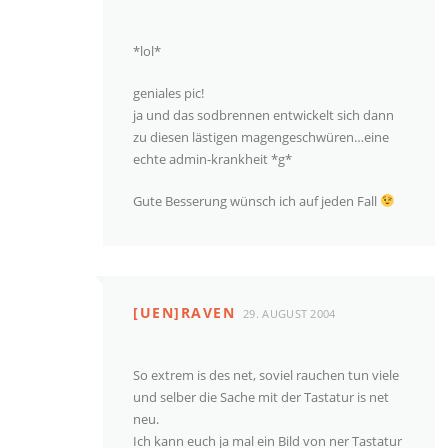
*lol*
geniales pic!
ja und das sodbrennen entwickelt sich dann
zu diesen lästigen magengeschwüren…eine
echte admin-krankheit *g*
Gute Besserung wünsch ich auf jeden Fall
[UEN]RAVEN
29. AUGUST 2004
So extrem is des net, soviel rauchen tun viele
und selber die Sache mit der Tastatur is net
neu.
Ich kann euch ja mal ein Bild von ner Tastatur