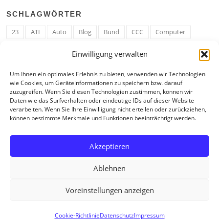
SCHLAGWÖRTER
23
ATI
Auto
Blog
Bund
CCC
Computer
cron
Cronjob
Ehe
EM
Erwerbsregeln
Essen
Einwilligung verwalten
Ferengi
Ferengi Erwerbsregeln
Frau
Geld
Gericht
Um Ihnen ein optimales Erlebnis zu bieten, verwenden wir Technologien
Google
Hack
Hand
HE
ICE
IE
Internet
ISS
wie Cookies, um Geräteinformationen zu speichern bzw. darauf
zuzugreifen. Wenn Sie diesen Technologien zustimmen, können wir
Krefeld
Liebe
Linux u. Software
Mail
Mann
PHP
Daten wie das Surfverhalten oder eindeutige IDs auf dieser Website
verarbeiten. Wenn Sie Ihre Einwilligung nicht erteilen oder zurückziehen,
RAM
Regeln
RZ
Spam
Spiel
Ticker
USA
können bestimmte Merkmale und Funktionen beeinträchtigt werden.
Video
Weblog
Welt
WWW
Youtube
Zahl
Akzeptieren
Ablehnen
Voreinstellungen anzeigen
Copyright © 2026 Tagebuch eines Internetjunkies. All Rights Reserved.
Cookie-Richtlinie
Datenschutz
Impressum
Screenr parallax theme
von FameThemes