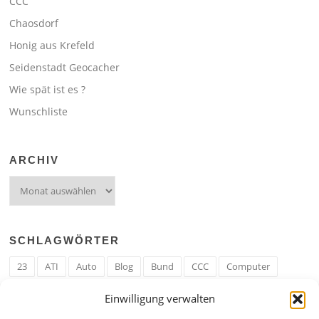
CCC
Chaosdorf
Honig aus Krefeld
Seidenstadt Geocacher
Wie spät ist es ?
Wunschliste
ARCHIV
Archiv
SCHLAGWÖRTER
23
ATI
Auto
Blog
Bund
CCC
Computer
cron
Cronjob
Ehe
EM
Erwerbsregeln
Essen
Einwilligung verwalten
Ferengi
Ferengi Erwerbsregeln
Frau
Geld
Gericht