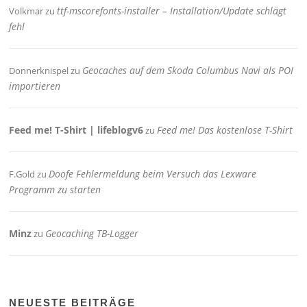
ttf-mscorefonts-installer – Installation/Update schlägt
Volkmar
zu
fehl
Geocaches auf dem Skoda Columbus Navi als POI
Donnerknispel
zu
importieren
Feed me! T-Shirt | lifeblogv6
Feed me! Das kostenlose T-Shirt
zu
Doofe Fehlermeldung beim Versuch das Lexware
F.Gold
zu
Programm zu starten
Minz
Geocaching TB-Logger
zu
NEUESTE BEITRÄGE