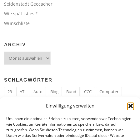
Seidenstadt Geocacher
Wie spät ist es ?
Wunschliste
ARCHIV
Archiv
SCHLAGWÖRTER
23
ATI
Auto
Blog
Bund
CCC
Computer
cron
Cronjob
Ehe
EM
Erwerbsregeln
Essen
Einwilligung verwalten
Ferengi
Ferengi Erwerbsregeln
Frau
Geld
Gericht
Um Ihnen ein optimales Erlebnis zu bieten, verwenden wir Technologien
Google
Hack
Hand
HE
ICE
IE
Internet
ISS
wie Cookies, um Geräteinformationen zu speichern bzw. darauf
zuzugreifen. Wenn Sie diesen Technologien zustimmen, können wir
Krefeld
Liebe
Linux u. Software
Mail
Mann
PHP
Daten wie das Surfverhalten oder eindeutige IDs auf dieser Website