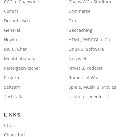
CCC u. Chaosdorf
Chaos-WG / Studium
Comics
Commerce
Dosenfleisch
Fun
General
Geocaching
Howto
HTML, PHP,CGI u. Co.
IRC u. Chat
Linux u. Software
Muahhahahaha
Netzwelt
Parteigezwitscher
Privat u. Podcast
Projekte
Rumors of War
Seltsam
Spiele, Musik u. Movies
TechTalk
Useful or needless?
LINKS
CCC
Chaosdorf