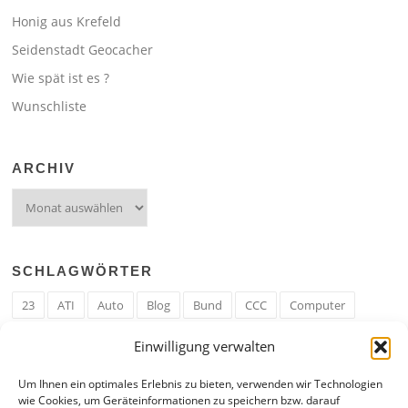
Honig aus Krefeld
Seidenstadt Geocacher
Wie spät ist es ?
Wunschliste
ARCHIV
Archiv
SCHLAGWÖRTER
23
ATI
Auto
Blog
Bund
CCC
Computer
cron
Cronjob
Ehe
EM
Erwerbsregeln
Essen
Einwilligung verwalten
Ferengi
Ferengi Erwerbsregeln
Frau
Geld
Gericht
Um Ihnen ein optimales Erlebnis zu bieten, verwenden wir Technologien
Google
Hack
Hand
HE
ICE
IE
Internet
ISS
wie Cookies, um Geräteinformationen zu speichern bzw. darauf