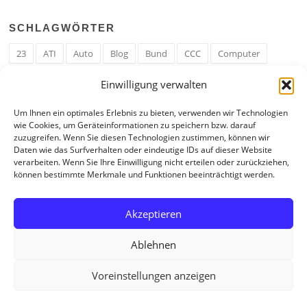
SCHLAGWÖRTER
23
ATI
Auto
Blog
Bund
CCC
Computer
cron
Cronjob
Ehe
EM
Erwerbsregeln
Essen
Einwilligung verwalten
Ferengi
Ferengi Erwerbsregeln
Frau
Geld
Gericht
Um Ihnen ein optimales Erlebnis zu bieten, verwenden wir Technologien
Google
Hack
Hand
HE
ICE
IE
Internet
ISS
wie Cookies, um Geräteinformationen zu speichern bzw. darauf
zuzugreifen. Wenn Sie diesen Technologien zustimmen, können wir
Krefeld
Liebe
Linux u. Software
Mail
Mann
PHP
Daten wie das Surfverhalten oder eindeutige IDs auf dieser Website
verarbeiten. Wenn Sie Ihre Einwilligung nicht erteilen oder zurückziehen,
RAM
Regeln
RZ
Spam
Spiel
Ticker
USA
können bestimmte Merkmale und Funktionen beeinträchtigt werden.
Video
Weblog
Welt
WWW
Youtube
Zahl
Akzeptieren
Ablehnen
Voreinstellungen anzeigen
Copyright © 2026 Tagebuch eines Internetjunkies. All Rights Reserved.