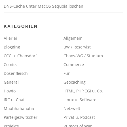
DNS-Cache unter MacOS Sequoia löschen
KATEGORIEN
Allerlei
Allgemein
Blogging
BW / Reservist
CCC u. Chaosdorf
Chaos-WG / Studium
Comics
Commerce
Dosenfleisch
Fun
General
Geocaching
Howto
HTML, PHP,CGI u. Co.
IRC u. Chat
Linux u. Software
Muahhahahaha
Netzwelt
Parteigezwitscher
Privat u. Podcast
Projekte
Rumors of War