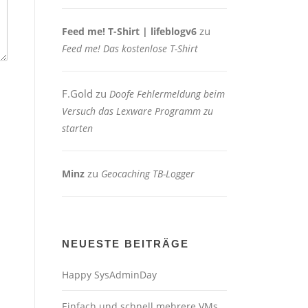
zu
Feed me! T-Shirt | lifeblogv6
Feed me! Das kostenlose T-Shirt
F.Gold
zu
Doofe Fehlermeldung beim
Versuch das Lexware Programm zu
starten
zu
Minz
Geocaching TB-Logger
NEUESTE BEITRÄGE
Happy SysAdminDay
Einfach und schnell mehrere VMs