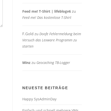
zu
Feed me! T-Shirt | lifeblogv6
Feed me! Das kostenlose T-Shirt
F.Gold
zu
Doofe Fehlermeldung beim
Versuch das Lexware Programm zu
starten
zu
Minz
Geocaching TB-Logger
NEUESTE BEITRÄGE
Happy SysAdminDay
Einfach und schnell mehrere VMs