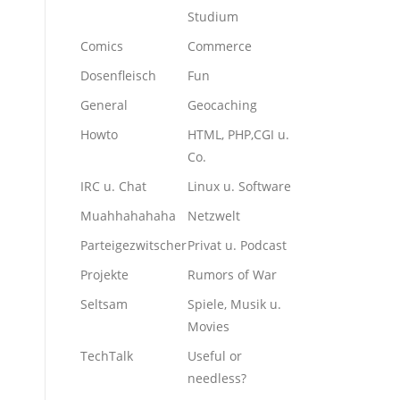
Studium
Comics
Commerce
Dosenfleisch
Fun
General
Geocaching
Howto
HTML, PHP,CGI u.
Co.
IRC u. Chat
Linux u. Software
Muahhahahaha
Netzwelt
Parteigezwitscher
Privat u. Podcast
Projekte
Rumors of War
Seltsam
Spiele, Musik u.
Movies
TechTalk
Useful or
needless?