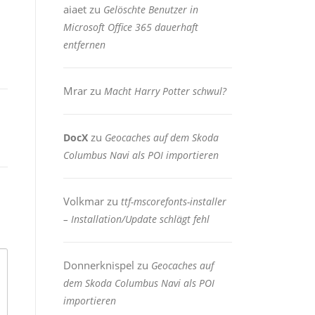
aiaet
zu
Gelöschte Benutzer in
Microsoft Office 365 dauerhaft
entfernen
Mrar
zu
Macht Harry Potter schwul?
zu
DocX
Geocaches auf dem Skoda
Columbus Navi als POI importieren
Volkmar
zu
ttf-mscorefonts-installer
– Installation/Update schlägt fehl
Donnerknispel
zu
Geocaches auf
dem Skoda Columbus Navi als POI
importieren