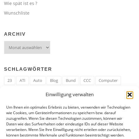
Wie spät ist es ?
Wunschliste
ARCHIV
Archiv
SCHLAGWÖRTER
23
ATI
Auto
Blog
Bund
CCC
Computer
cron
Cronjob
Ehe
EM
Erwerbsregeln
Essen
Einwilligung verwalten
Ferengi
Ferengi Erwerbsregeln
Frau
Geld
Gericht
Um Ihnen ein optimales Erlebnis zu bieten, verwenden wir Technologien
Google
Hack
Hand
HE
ICE
IE
Internet
ISS
wie Cookies, um Geräteinformationen zu speichern bzw. darauf
zuzugreifen. Wenn Sie diesen Technologien zustimmen, können wir
Krefeld
Liebe
Linux u. Software
Mail
Mann
PHP
Daten wie das Surfverhalten oder eindeutige IDs auf dieser Website
verarbeiten. Wenn Sie Ihre Einwilligung nicht erteilen oder zurückziehen,
RAM
Regeln
RZ
Spam
Spiel
Ticker
USA
können bestimmte Merkmale und Funktionen beeinträchtigt werden.