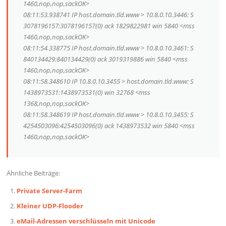
1460,nop,nop,sackOK>
08:11:53.938741 IP host.domain.tld.www > 10.8.0.10.3446: S
3078196157:3078196157(0) ack 1829822981 win 5840 <mss
1460,nop,nop,sackOK>
08:11:54.338775 IP host.domain.tld.www > 10.8.0.10.3461: S
840134429:840134429(0) ack 3019319886 win 5840 <mss
1460,nop,nop,sackOK>
08:11:58.348610 IP 10.8.0.10.3455 > host.domain.tld.www: S
1438973531:1438973531(0) win 32768 <mss
1368,nop,nop,sackOK>
08:11:58.348619 IP host.domain.tld.www > 10.8.0.10.3455: S
4254503096:4254503096(0) ack 1438973532 win 5840 <mss
1460,nop,nop,sackOK>
Ähnliche Beiträge:
Private Server-Farm
Kleiner UDP-Flooder
eMail-Adressen verschlüsseln mit Unicode