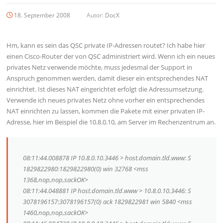
18. September 2008
Autor:
DocX
Hm, kann es sein das QSC private IP-Adressen routet? Ich habe hier
einen Cisco-Router der von QSC administriert wird. Wenn ich ein neues
privates Netz verwende möchte, muss jedesmal der Support in
Anspruch genommen werden, damit dieser ein entsprechendes NAT
einrichtet. Ist dieses NAT eingerichtet erfolgt die Adressumsetzung.
Verwende ich neues privates Netz ohne vorher ein entsprechendes
NAT einrichten zu lassen, kommen die Pakete mit einer privaten IP-
Adresse, hier im Beispiel die 10.8.0.10, am Server im Rechenzentrum an.
08:11:44.008878 IP 10.8.0.10.3446 > host.domain.tld.www: S
1829822980:1829822980(0) win 32768 <mss
1368,nop,nop,sackOK>
08:11:44.048881 IP host.domain.tld.www > 10.8.0.10.3446: S
3078196157:3078196157(0) ack 1829822981 win 5840 <mss
1460,nop,nop,sackOK>