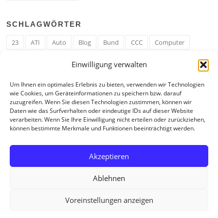
SCHLAGWÖRTER
23
ATI
Auto
Blog
Bund
CCC
Computer
cron
Cronjob
Ehe
EM
Erwerbsregeln
Essen
Einwilligung verwalten
Ferengi
Ferengi Erwerbsregeln
Frau
Geld
Gericht
Um Ihnen ein optimales Erlebnis zu bieten, verwenden wir Technologien
Google
Hack
Hand
HE
ICE
IE
Internet
ISS
wie Cookies, um Geräteinformationen zu speichern bzw. darauf
zuzugreifen. Wenn Sie diesen Technologien zustimmen, können wir
Krefeld
Liebe
Linux u. Software
Mail
Mann
PHP
Daten wie das Surfverhalten oder eindeutige IDs auf dieser Website
verarbeiten. Wenn Sie Ihre Einwilligung nicht erteilen oder zurückziehen,
RAM
Regeln
RZ
Spam
Spiel
Ticker
USA
können bestimmte Merkmale und Funktionen beeinträchtigt werden.
Video
Weblog
Welt
WWW
Youtube
Zahl
Akzeptieren
Ablehnen
Voreinstellungen anzeigen
Copyright © 2026 Tagebuch eines Internetjunkies. All Rights Reserved.