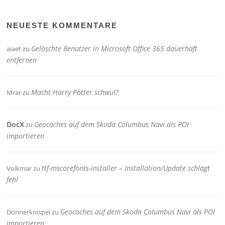
NEUESTE KOMMENTARE
Gelöschte Benutzer in Microsoft Office 365 dauerhaft
aiaet
zu
entfernen
Macht Harry Potter schwul?
Mrar
zu
DocX
Geocaches auf dem Skoda Columbus Navi als POI
zu
importieren
ttf-mscorefonts-installer – Installation/Update schlägt
Volkmar
zu
fehl
Geocaches auf dem Skoda Columbus Navi als POI
Donnerknispel
zu
importieren