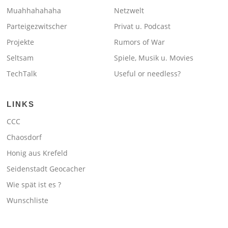
Muahhahahaha
Netzwelt
Parteigezwitscher
Privat u. Podcast
Projekte
Rumors of War
Seltsam
Spiele, Musik u. Movies
TechTalk
Useful or needless?
LINKS
CCC
Chaosdorf
Honig aus Krefeld
Seidenstadt Geocacher
Wie spät ist es ?
Wunschliste