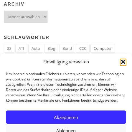
ARCHIV
Archiv
SCHLAGWÖRTER
23
ATI
Auto
Blog
Bund
CCC
Computer
cron
Cronjob
Ehe
EM
Erwerbsregeln
Essen
Einwilligung verwalten
Ferengi
Ferengi Erwerbsregeln
Frau
Geld
Gericht
Um Ihnen ein optimales Erlebnis zu bieten, verwenden wir Technologien
Google
Hack
Hand
HE
ICE
IE
Internet
ISS
wie Cookies, um Geräteinformationen zu speichern bzw. darauf
zuzugreifen. Wenn Sie diesen Technologien zustimmen, können wir
Krefeld
Liebe
Linux u. Software
Mail
Mann
PHP
Daten wie das Surfverhalten oder eindeutige IDs auf dieser Website
verarbeiten. Wenn Sie Ihre Einwilligung nicht erteilen oder zurückziehen,
RAM
Regeln
RZ
Spam
Spiel
Ticker
USA
können bestimmte Merkmale und Funktionen beeinträchtigt werden.
Video
Weblog
Welt
WWW
Youtube
Zahl
Akzeptieren
Ablehnen