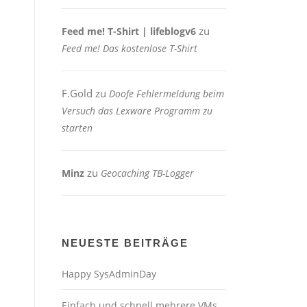
zu
Feed me! T-Shirt | lifeblogv6
Feed me! Das kostenlose T-Shirt
F.Gold
zu
Doofe Fehlermeldung beim
Versuch das Lexware Programm zu
starten
zu
Minz
Geocaching TB-Logger
NEUESTE BEITRÄGE
Happy SysAdminDay
Einfach und schnell mehrere VMs