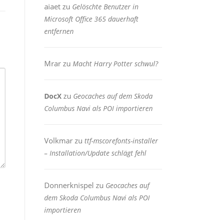
aiaet
zu
Gelöschte Benutzer in
Microsoft Office 365 dauerhaft
entfernen
Mrar
zu
Macht Harry Potter schwul?
zu
DocX
Geocaches auf dem Skoda
Columbus Navi als POI importieren
Volkmar
zu
ttf-mscorefonts-installer
– Installation/Update schlägt fehl
Donnerknispel
zu
Geocaches auf
dem Skoda Columbus Navi als POI
importieren