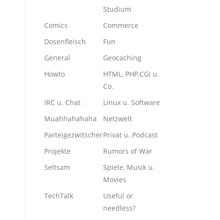
Studium
Comics
Commerce
Dosenfleisch
Fun
General
Geocaching
Howto
HTML, PHP,CGI u.
Co.
IRC u. Chat
Linux u. Software
Muahhahahaha
Netzwelt
Parteigezwitscher
Privat u. Podcast
Projekte
Rumors of War
Seltsam
Spiele, Musik u.
Movies
TechTalk
Useful or
needless?