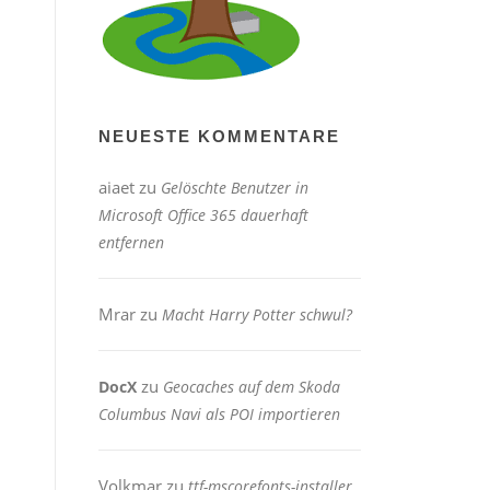
NEUESTE KOMMENTARE
aiaet
zu
Gelöschte Benutzer in
Microsoft Office 365 dauerhaft
entfernen
Mrar
zu
Macht Harry Potter schwul?
zu
DocX
Geocaches auf dem Skoda
Columbus Navi als POI importieren
Volkmar
zu
ttf-mscorefonts-installer