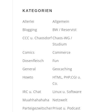
KATEGORIEN
Allerlei
Allgemein
Blogging
BW / Reservist
CCC u. Chaosdorf
Chaos-WG /
Studium
Comics
Commerce
Dosenfleisch
Fun
General
Geocaching
Howto
HTML, PHP,CGI u.
Co.
IRC u. Chat
Linux u. Software
Muahhahahaha
Netzwelt
Parteigezwitscher
Privat u. Podcast