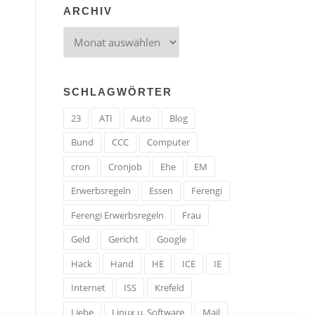
ARCHIV
Archiv
SCHLAGWÖRTER
23
ATI
Auto
Blog
Bund
CCC
Computer
cron
Cronjob
Ehe
EM
Erwerbsregeln
Essen
Ferengi
Ferengi Erwerbsregeln
Frau
Geld
Gericht
Google
Hack
Hand
HE
ICE
IE
Internet
ISS
Krefeld
Liebe
Linux u. Software
Mail