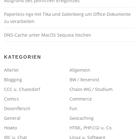
Aufgrund des jährlichen Ereignisses
Paperless-ngx mit Tika und Gotenberg um Office-Dokumente
zu verarbeiten
DNS-Cache unter MacOS Sequoia löschen
KATEGORIEN
Allerlei
Allgemein
Blogging
BW / Reservist
CCC u. Chaosdorf
Chaos-WG / Studium
Comics
Commerce
Dosenfleisch
Fun
General
Geocaching
Howto
HTML, PHP,CGI u. Co.
IRC u. Chat
Linux u. Software