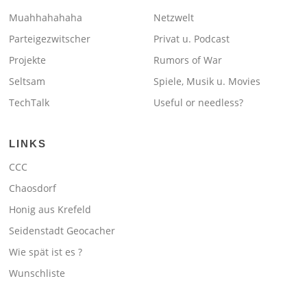
Muahhahahaha
Netzwelt
Parteigezwitscher
Privat u. Podcast
Projekte
Rumors of War
Seltsam
Spiele, Musik u. Movies
TechTalk
Useful or needless?
LINKS
CCC
Chaosdorf
Honig aus Krefeld
Seidenstadt Geocacher
Wie spät ist es ?
Wunschliste