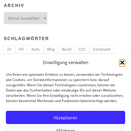
ARCHIV
Archiv
SCHLAGWÖRTER
23
ATI
Auto
Blog
Bund
CCC
Computer
cron
Cronjob
Ehe
EM
Erwerbsregeln
Essen
Einwilligung verwalten
Ferengi
Ferengi Erwerbsregeln
Frau
Geld
Gericht
Um Ihnen ein optimales Erlebnis zu bieten, verwenden wir Technologien
Google
Hack
Hand
HE
ICE
IE
Internet
ISS
wie Cookies, um Geräteinformationen zu speichern bzw. darauf
zuzugreifen. Wenn Sie diesen Technologien zustimmen, können wir
Krefeld
Liebe
Linux u. Software
Mail
Mann
PHP
Daten wie das Surfverhalten oder eindeutige IDs auf dieser Website
verarbeiten. Wenn Sie Ihre Einwilligung nicht erteilen oder zurückziehen,
RAM
Regeln
RZ
Spam
Spiel
Ticker
USA
können bestimmte Merkmale und Funktionen beeinträchtigt werden.
Video
Weblog
Welt
WWW
Youtube
Zahl
Akzeptieren
Ablehnen