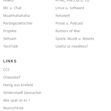
Howto
HTML, PHP,CGI u. Co.
IRC u. Chat
Linux u. Software
Muahhahahaha
Netzwelt
Parteigezwitscher
Privat u. Podcast
Projekte
Rumors of War
Seltsam
Spiele, Musik u. Movies
TechTalk
Useful or needless?
LINKS
CCC
Chaosdorf
Honig aus Krefeld
Seidenstadt Geocacher
Wie spät ist es ?
Wunschliste