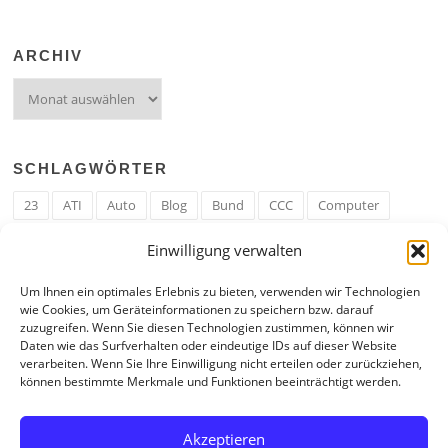
ARCHIV
Archiv
SCHLAGWÖRTER
23
ATI
Auto
Blog
Bund
CCC
Computer
cron
Cronjob
Ehe
EM
Erwerbsregeln
Essen
Einwilligung verwalten
Ferengi
Ferengi Erwerbsregeln
Frau
Geld
Gericht
Um Ihnen ein optimales Erlebnis zu bieten, verwenden wir Technologien
Google
Hack
Hand
HE
ICE
IE
Internet
ISS
wie Cookies, um Geräteinformationen zu speichern bzw. darauf
zuzugreifen. Wenn Sie diesen Technologien zustimmen, können wir
Krefeld
Liebe
Linux u. Software
Mail
Mann
PHP
Daten wie das Surfverhalten oder eindeutige IDs auf dieser Website
verarbeiten. Wenn Sie Ihre Einwilligung nicht erteilen oder zurückziehen,
RAM
Regeln
RZ
Spam
Spiel
Ticker
USA
können bestimmte Merkmale und Funktionen beeinträchtigt werden.
Video
Weblog
Welt
WWW
Youtube
Zahl
Akzeptieren