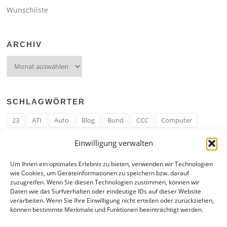
Wunschliste
ARCHIV
Archiv
SCHLAGWÖRTER
23
ATI
Auto
Blog
Bund
CCC
Computer
cron
Cronjob
Ehe
EM
Erwerbsregeln
Essen
Einwilligung verwalten
Ferengi
Ferengi Erwerbsregeln
Frau
Geld
Gericht
Um Ihnen ein optimales Erlebnis zu bieten, verwenden wir Technologien
Google
Hack
Hand
HE
ICE
IE
Internet
ISS
wie Cookies, um Geräteinformationen zu speichern bzw. darauf
zuzugreifen. Wenn Sie diesen Technologien zustimmen, können wir
Krefeld
Liebe
Linux u. Software
Mail
Mann
PHP
Daten wie das Surfverhalten oder eindeutige IDs auf dieser Website
verarbeiten. Wenn Sie Ihre Einwilligung nicht erteilen oder zurückziehen,
RAM
Regeln
RZ
Spam
Spiel
Ticker
USA
können bestimmte Merkmale und Funktionen beeinträchtigt werden.
Video
Weblog
Welt
WWW
Youtube
Zahl