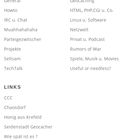
General
Geocaching
Howto
HTML, PHP,CGI u. Co.
IRC u. Chat
Linux u. Software
Muahhahahaha
Netzwelt
Parteigezwitscher
Privat u. Podcast
Projekte
Rumors of War
Seltsam
Spiele, Musik u. Movies
TechTalk
Useful or needless?
LINKS
CCC
Chaosdorf
Honig aus Krefeld
Seidenstadt Geocacher
Wie spät ist es ?