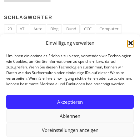
SCHLAGWÖRTER
23
ATI
Auto
Blog
Bund
CCC
Computer
cron
Cronjob
Ehe
EM
Erwerbsregeln
Essen
Einwilligung verwalten
Ferengi
Ferengi Erwerbsregeln
Frau
Geld
Gericht
Um Ihnen ein optimales Erlebnis zu bieten, verwenden wir Technologien
Google
Hack
Hand
HE
ICE
IE
Internet
ISS
wie Cookies, um Geräteinformationen zu speichern bzw. darauf
zuzugreifen. Wenn Sie diesen Technologien zustimmen, können wir
Krefeld
Liebe
Linux u. Software
Mail
Mann
PHP
Daten wie das Surfverhalten oder eindeutige IDs auf dieser Website
verarbeiten. Wenn Sie Ihre Einwilligung nicht erteilen oder zurückziehen,
RAM
Regeln
RZ
Spam
Spiel
Ticker
USA
können bestimmte Merkmale und Funktionen beeinträchtigt werden.
Video
Weblog
Welt
WWW
Youtube
Zahl
Akzeptieren
Ablehnen
Voreinstellungen anzeigen
Copyright © 2026 Tagebuch eines Internetjunkies. All Rights Reserved.