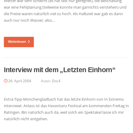
Wetter war sehr schlecht (es hat fast nur geregnet), die Beschallung
war eine Fehlplanung (teilweise konnte man garnichts verstehen) und
die Preise waren natürlich viel zu hoch. Als Halbzeit war gab es dann
auch nur noch Wasser, also…
Weiterlesen
Interview mit dem „Letzten Einhorn“
26. April 2004
Autor:
DocX
Extra-Tipp-Mönchengladbach hat das letzte Einhorn von In Extremo
interviewt. Anlass ist das Hexentanz Festival am kommenden Freitag in
Ratingen. Bin natürlich auch da, weil solch ein Spektakel lasse ich mir
natürlich nicht entgehen.