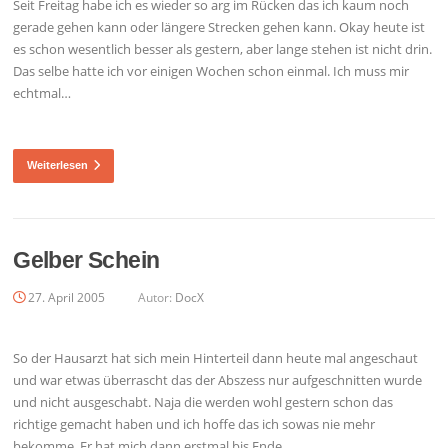
Seit Freitag habe ich es wieder so arg im Rücken das ich kaum noch
gerade gehen kann oder längere Strecken gehen kann. Okay heute ist
es schon wesentlich besser als gestern, aber lange stehen ist nicht drin.
Das selbe hatte ich vor einigen Wochen schon einmal. Ich muss mir
echtmal…
Weiterlesen
Gelber Schein
27. April 2005
Autor:
DocX
So der Hausarzt hat sich mein Hinterteil dann heute mal angeschaut
und war etwas überrascht das der Abszess nur aufgeschnitten wurde
und nicht ausgeschabt. Naja die werden wohl gestern schon das
richtige gemacht haben und ich hoffe das ich sowas nie mehr
bekomme. Er hat mich dann erstmal bis Ende…