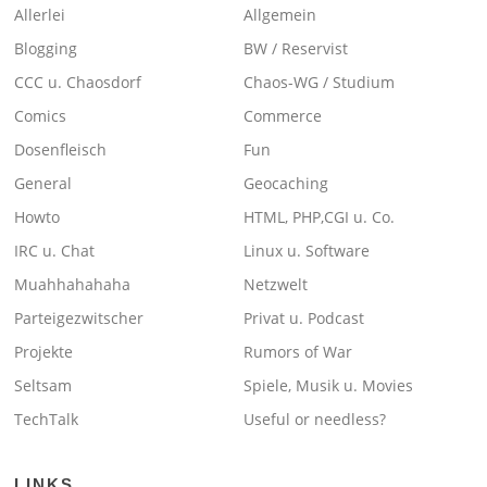
Allerlei
Allgemein
Blogging
BW / Reservist
CCC u. Chaosdorf
Chaos-WG / Studium
Comics
Commerce
Dosenfleisch
Fun
General
Geocaching
Howto
HTML, PHP,CGI u. Co.
IRC u. Chat
Linux u. Software
Muahhahahaha
Netzwelt
Parteigezwitscher
Privat u. Podcast
Projekte
Rumors of War
Seltsam
Spiele, Musik u. Movies
TechTalk
Useful or needless?
LINKS