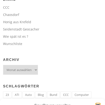
CCC
Chaosdorf
Honig aus Krefeld
Seidenstadt Geocacher
Wie spät ist es ?
Wunschliste
ARCHIV
Archiv
SCHLAGWÖRTER
23
ATI
Auto
Blog
Bund
CCC
Computer
cron
Cronjob
Ehe
EM
Erwerbsregeln
Essen