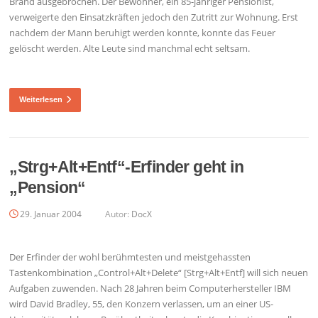
Brand ausgebrochen. Der Bewohner, ein 85-jähriger Pensionist,
verweigerte den Einsatzkräften jedoch den Zutritt zur Wohnung. Erst
nachdem der Mann beruhigt werden konnte, konnte das Feuer
gelöscht werden. Alte Leute sind manchmal echt seltsam.
Weiterlesen
„Strg+Alt+Entf“-Erfinder geht in
„Pension“
29. Januar 2004
Autor:
DocX
Der Erfinder der wohl berühmtesten und meistgehassten
Tastenkombination „Control+Alt+Delete“ [Strg+Alt+Entf] will sich neuen
Aufgaben zuwenden. Nach 28 Jahren beim Computerhersteller IBM
wird David Bradley, 55, den Konzern verlassen, um an einer US-