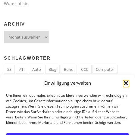
Wunschliste
ARCHIV
Archiv
SCHLAGWÖRTER
23
ATI
Auto
Blog
Bund
CCC
Computer
cron
Cronjob
Ehe
EM
Erwerbsregeln
Essen
Einwilligung verwalten
Ferengi
Ferengi Erwerbsregeln
Frau
Geld
Gericht
Um Ihnen ein optimales Erlebnis zu bieten, verwenden wir Technologien
Google
Hack
Hand
HE
ICE
IE
Internet
ISS
wie Cookies, um Geräteinformationen zu speichern bzw. darauf
zuzugreifen. Wenn Sie diesen Technologien zustimmen, können wir
Krefeld
Liebe
Linux u. Software
Mail
Mann
PHP
Daten wie das Surfverhalten oder eindeutige IDs auf dieser Website
verarbeiten. Wenn Sie Ihre Einwilligung nicht erteilen oder zurückziehen,
RAM
Regeln
RZ
Spam
Spiel
Ticker
USA
können bestimmte Merkmale und Funktionen beeinträchtigt werden.
Video
Weblog
Welt
WWW
Youtube
Zahl