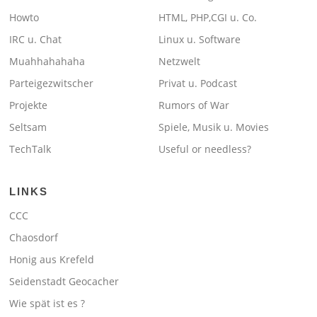
Howto
HTML, PHP,CGI u. Co.
IRC u. Chat
Linux u. Software
Muahhahahaha
Netzwelt
Parteigezwitscher
Privat u. Podcast
Projekte
Rumors of War
Seltsam
Spiele, Musik u. Movies
TechTalk
Useful or needless?
LINKS
CCC
Chaosdorf
Honig aus Krefeld
Seidenstadt Geocacher
Wie spät ist es ?