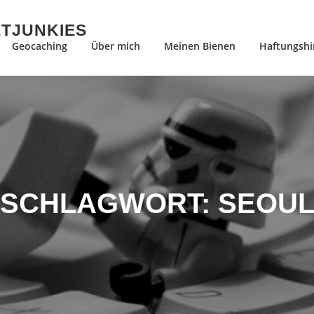
ETJUNKIES
Geocaching
Über mich
Meinen Bienen
Haftungshi
SCHLAGWORT:
SEOU