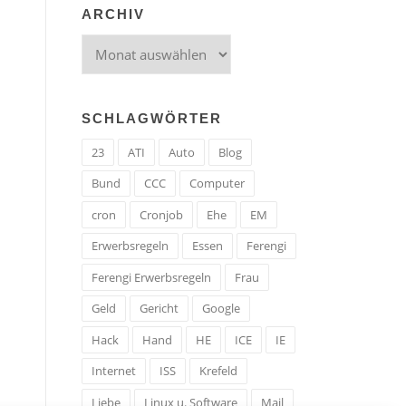
ARCHIV
Archiv
SCHLAGWÖRTER
23
ATI
Auto
Blog
Bund
CCC
Computer
cron
Cronjob
Ehe
EM
Erwerbsregeln
Essen
Ferengi
Ferengi Erwerbsregeln
Frau
Geld
Gericht
Google
Hack
Hand
HE
ICE
IE
Internet
ISS
Krefeld
Liebe
Linux u. Software
Mail