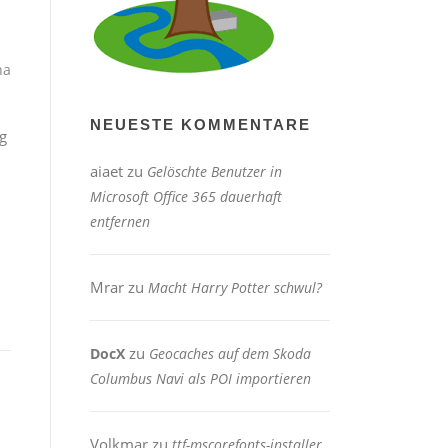
ha
NEUESTE KOMMENTARE
g
aiaet
zu
Gelöschte Benutzer in
Microsoft Office 365 dauerhaft
entfernen
Mrar
zu
Macht Harry Potter schwul?
zu
DocX
Geocaches auf dem Skoda
Columbus Navi als POI importieren
Volkmar
zu
ttf-mscorefonts-installer