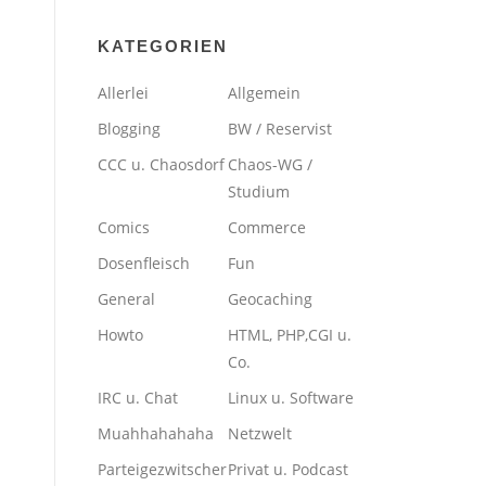
KATEGORIEN
Allerlei
Allgemein
Blogging
BW / Reservist
CCC u. Chaosdorf
Chaos-WG /
Studium
Comics
Commerce
Dosenfleisch
Fun
General
Geocaching
Howto
HTML, PHP,CGI u.
Co.
IRC u. Chat
Linux u. Software
Muahhahahaha
Netzwelt
Parteigezwitscher
Privat u. Podcast